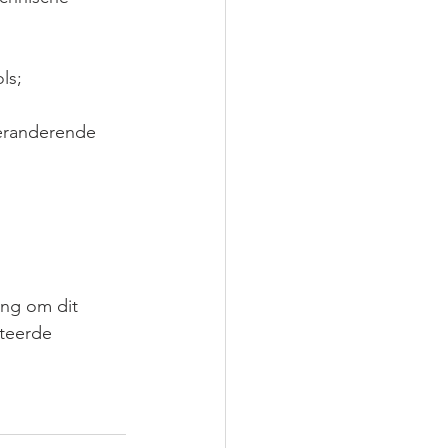
ls;
veranderende 
ing om dit 
teerde 
 