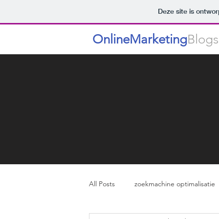
Deze site is ontw
OnlineMarketing
Blogs
All Posts
zoekmachine optimalisatie