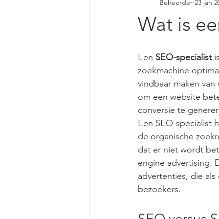
Beheerder
23 jan 2
specialist
expert
Den H
Wat is ee
Utrecht
Amsterdam
Vie
Een 
SEO-specialist
 
zoekmachine optimali
website
website laten maken
vindbaar maken van w
om een website bete
conversie te generer
agency
Een SEO-specialist h
de organische zoekr
dat er niet wordt be
engine advertising. D
advertenties, die al
bezoekers.
SEO versus 