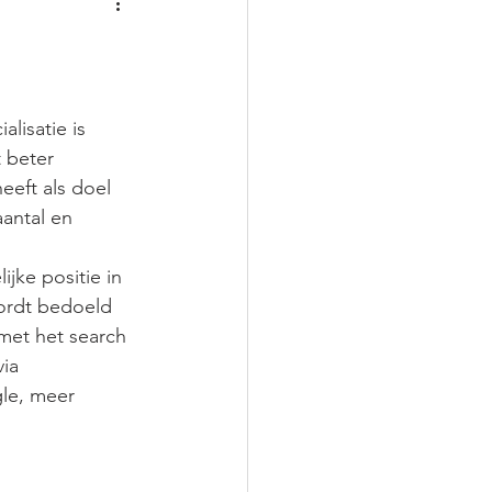
optimalisatie
iestudio
WordPress
lisatie is 
 beter 
animatiestudio
eft als doel 
antal en 
jke positie in 
ordt bedoeld 
met het search 
ia 
gle, meer 