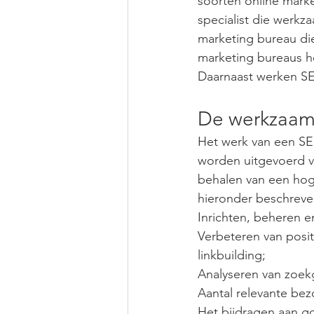
soorten online mark
specialist die werkz
marketing bureau die
marketing bureaus he
Daarnaast werken SEO
De werkzaam
Het werk van een SE
worden uitgevoerd ve
behalen van een ho
hieronder beschreve
Inrichten, beheren e
Verbeteren van posit
linkbuilding;
Analyseren van zoe
Aantal relevante be
Het bijdragen aan g