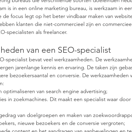
eting bureaus die verschillende soorten doeleinden he
aam is in een online marketing bureau, is werkzaam in een
 de focus legt op het beter vindbaar maken van website
bben klanten die niet-commercieel zijn en commercieel 
-specialisten als freelancer.
heden van een SEO-specialist
O-specialist bevat veel werkzaamheden. De werkzaamhe
rgen jarenlange kennis en ervaring. De taken zijn geba
gere bezoekersaantal en conversie. De werkzaamheden 
n:
n optimaliseren van search engine advertising;
ies in zoekmachines. Dit maakt een specialist waar door
kgedrag van doelgroepen en maken van zoekwoordrappo
zoekers, nieuwe bezoekers en de conversie vergroten;
oede content en het aandragen van aanbevelingen en te