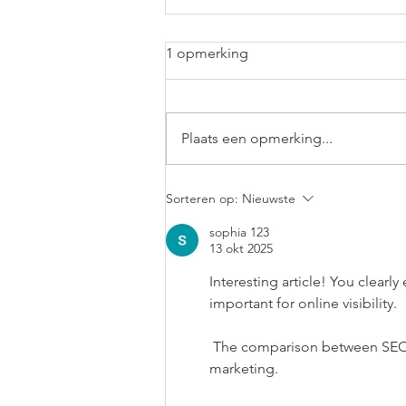
SEO (zoekmachine
1 opmerking
optimalisatie) bureau
Een SEO bureau zorgt er voor dat
een website hoger scoort in de
Plaats een opmerking...
zoekresultaten van Google. Dit
doet een SEO bureau door alle
aspecten,...
Sorteren op:
Nieuwste
sophia 123
13 okt 2025
Interesting article! You clearl
important for online visibility. 
 The comparison between SEO and SEA is very insightful for those just starting out in online 
marketing. 