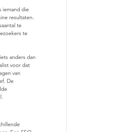
s iemand die 
ne resultaten. 
aantal te 
ezoekers te 
iets anders dan 
ist voor dat 
agen van 
ef. De 
lde 
l.
hillende 