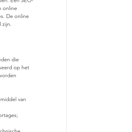
bben. Een SEO-
 online 
s. De online 
zijn. 
den die 
seerd op het 
worden 
 middel van 
rtages;
chnische 