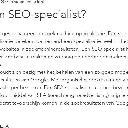
020
2 minuten om te lezen
aag
Rotterdam
marketing
bureau
landingspagina
n SEO-specialist?
w Glue
animatie
bedrijfsfilm
animatievideo
animat
is gespecialiseerd in zoekmachine optimalisatie. Een specia
satie betekent dat iemand een specialisatie heeft in het
infographic
infographic laten maken
animatiefilm
ebsites in zoekmachineresultaten. Een SEO-specialist he
r vindbaar te maken en zodanig een hogere bezoekersa
en. 
oudt zich bezig met het behalen van een zo goed mogeli
esultaten van Google. Met organische zoekresultaten w
taald per bezoeker. Een SEA-specialist houdt zich bezig 
oor middel van SEA (search engine advertising) krijg je v
s eerst tevoorschijn komen in de zoekresultaten van Goo
SEA